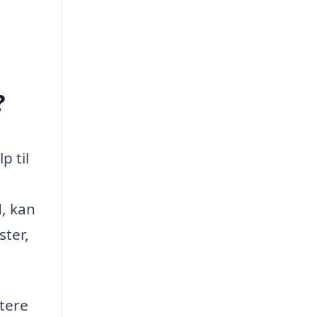
?
p til
d, kan
ster,
stere