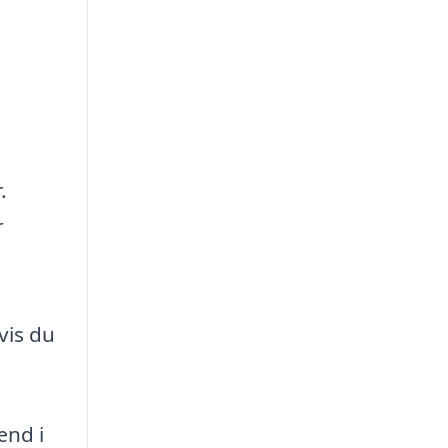
.
r
vis du
ænd i