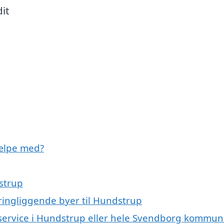
it
ælpe med?
strup
ringliggende byer til Hundstrup
eservice i Hundstrup eller hele Svendborg kommu