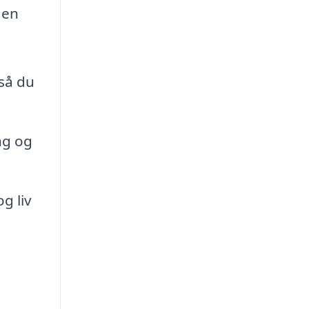
 en
 så du
ng og
g liv