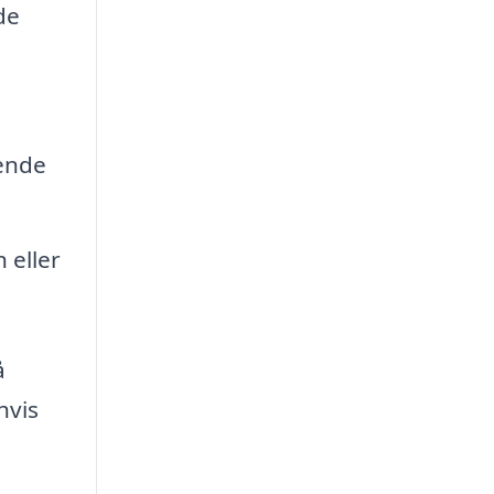
de
rende
 eller
å
hvis