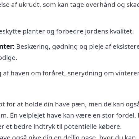
nelse af ukrudt, som kan tage overhånd og ska
skytte planter og forbedre jordens kvalitet.
nter:
Beskæring, gødning og pleje af eksiste
odige.
af haven om foråret, snerydning om vinteren
ot for at holde din have pæn, men de kan ogs
. En velplejet have kan være en stor fordel, 
r et bedre indtryk til potentielle købere.
ve også give dig en dejlig oase, hvor du kan