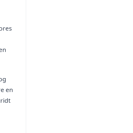
ores
 en
 og
re en
ridt