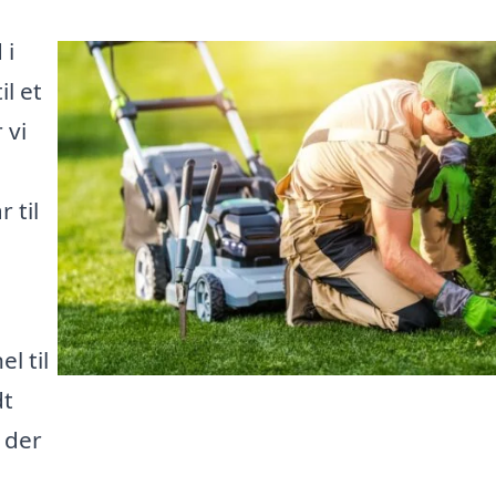
 i
l et
 vi
 til
l til
dt
 der