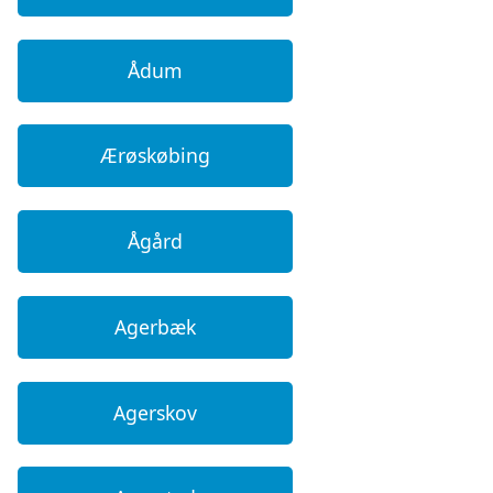
Ådum
Ærøskøbing
Ågård
Agerbæk
Agerskov