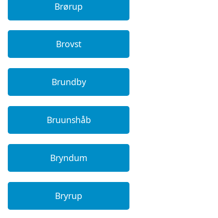
Brørup
Brovst
Brundby
Bruunshåb
Bryndum
Bryrup