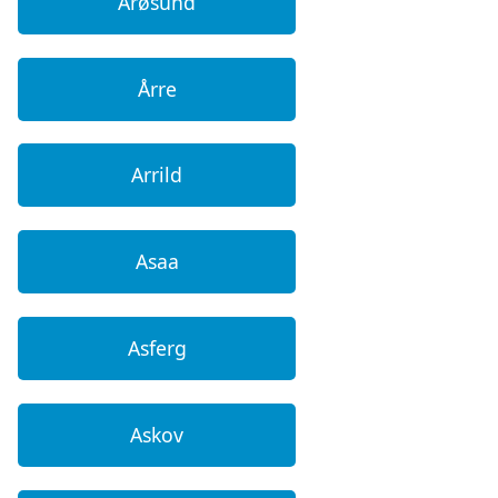
Årøsund
Årre
Arrild
Asaa
Asferg
Askov