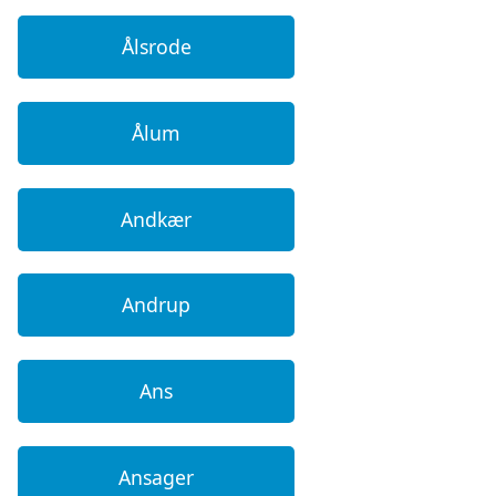
Ålsrode
Ålum
Andkær
Andrup
Ans
Ansager