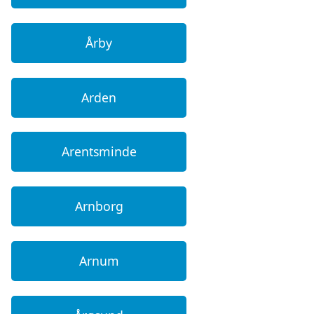
Årby
Arden
Arentsminde
Arnborg
Arnum