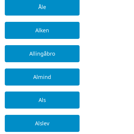
Åle
Alken
Allingåbro
Almind
Als
Alslev