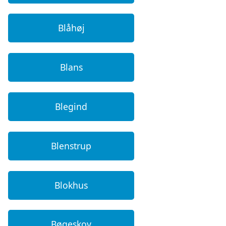
Blåhøj
Blans
Blegind
Blenstrup
Blokhus
Bøgeskov