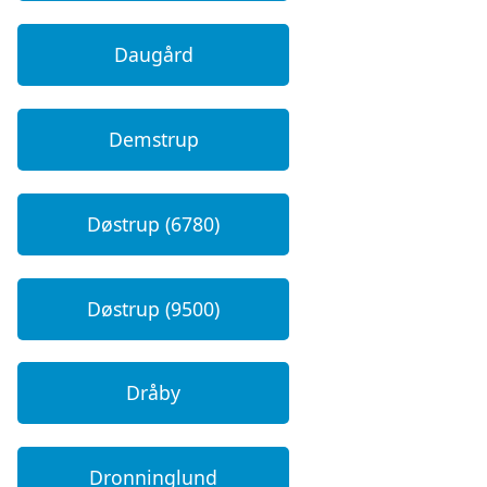
Daugård
Demstrup
Døstrup (6780)
Døstrup (9500)
Dråby
Dronninglund