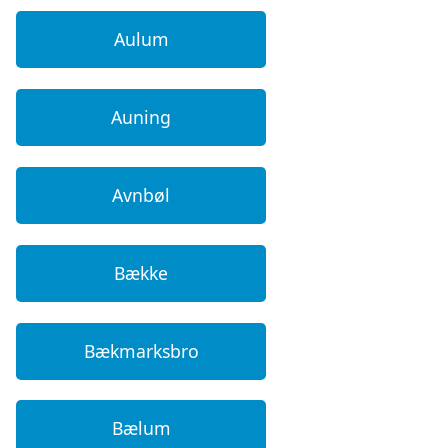
Aulum
Auning
Avnbøl
Bække
Bækmarksbro
Bælum