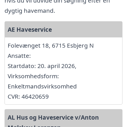
hvis du vil udvide din søgning efter en
dygtig havemand.
AE Haveservice
Folevænget 18, 6715 Esbjerg N
Ansatte:
Startdato: 20. april 2026,
Virksomhedsform:
Enkeltmandsvirksomhed
CVR: 46420659
AL Hus og Haveservice v/Anton