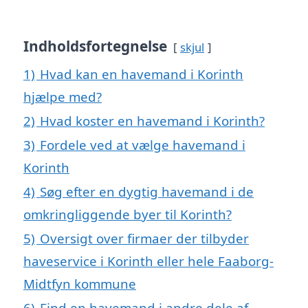
Indholdsfortegnelse
skjul
1)
Hvad kan en havemand i Korinth
hjælpe med?
2)
Hvad koster en havemand i Korinth?
3)
Fordele ved at vælge havemand i
Korinth
4)
Søg efter en dygtig havemand i de
omkringliggende byer til Korinth?
5)
Oversigt over firmaer der tilbyder
haveservice i Korinth eller hele Faaborg-
Midtfyn kommune
6)
Find en havemand i andre dele af