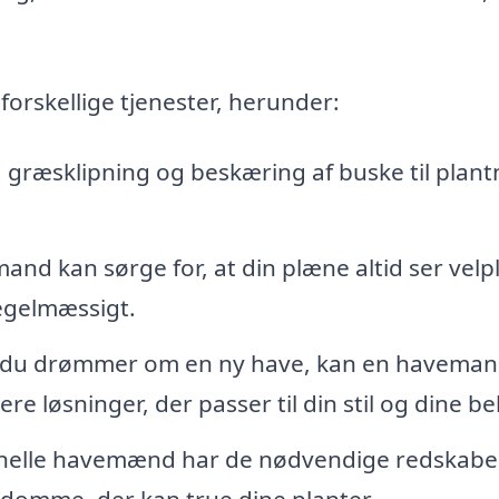
orskellige tjenester, herunder:
a græsklipning og beskæring af buske til plant
nd kan sørge for, at din plæne altid ser velpl
regelmæssigt.
 du drømmer om en ny have, kan en havema
 løsninger, der passer til din stil og dine be
nelle havemænd har de nødvendige redskabe
gdomme, der kan true dine planter.