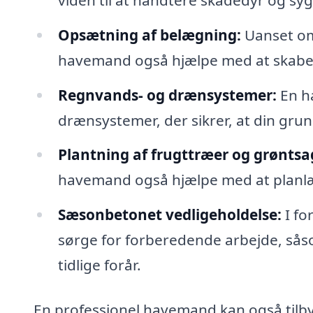
Opsætning af belægning:
Uanset om 
havemand også hjælpe med at skabe fl
Regnvands- og drænsystemer:
En h
drænsystemer, der sikrer, at din grun
Plantning af frugttræer og grøntsa
havemand også hjælpe med at planl
Sæsonbetonet vedligeholdelse:
I fo
sørge for forberedende arbejde, sås
tidlige forår.
En professionel havemand kan også tilby