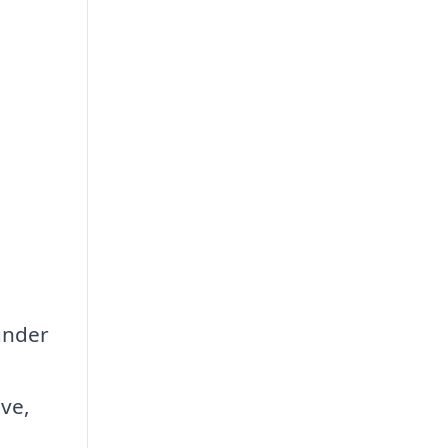
under
ve,