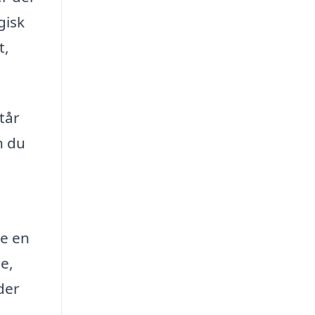
gisk
t,
tår
n du
te en
e,
der