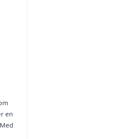
 om
er en
. Med