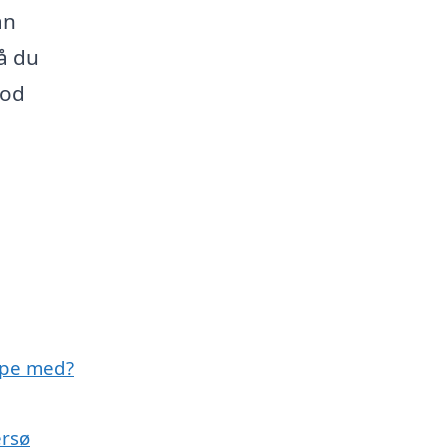
an
å du
god
lpe med?
ersø