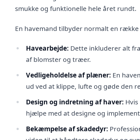
smukke og funktionelle hele året rundt.
En havemand tilbyder normalt en række f
Havearbejde:
Dette inkluderer alt fr
af blomster og træer.
Vedligeholdelse af plæner:
En havema
ud ved at klippe, lufte og gøde den 
Design og indretning af haver:
Hvis
hjælpe med at designe og implementere
Bekæmpelse af skadedyr:
Professio
viden til at håndtere skadedyr og sy