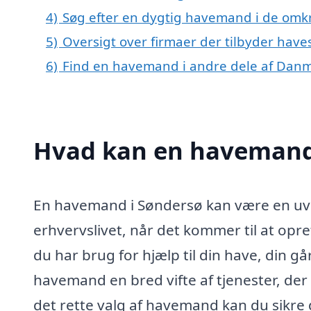
4)
Søg efter en dygtig havemand i de omkr
5)
Oversigt over firmaer der tilbyder hav
6)
Find en havemand i andre dele af Dan
Hvad kan en havemand
En havemand i Søndersø kan være en uvu
erhvervslivet, når det kommer til at op
du har brug for hjælp til din have, din g
havemand en bred vifte af tjenester, de
det rette valg af havemand kan du sikre 