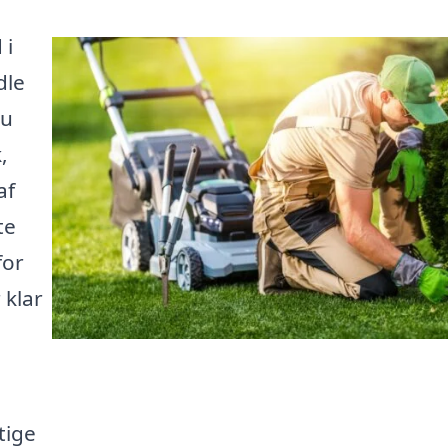
 i
dle
du
,
af
te
for
 klar
tige