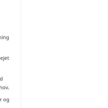
ning
ejet
nd
hov.
r og