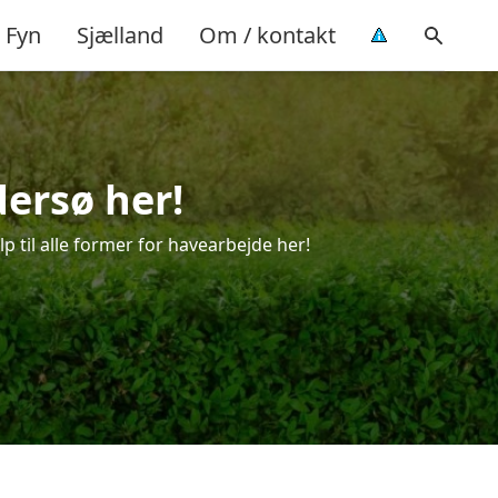
Fyn
Sjælland
Om / kontakt
dersø her!
p til alle former for havearbejde her!