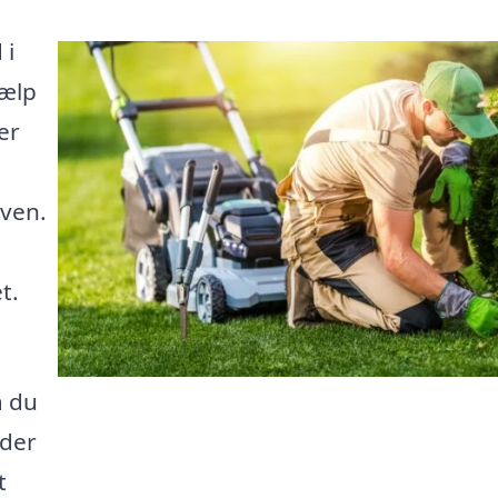
 i
jælp
er
aven.
t.
å du
 der
t