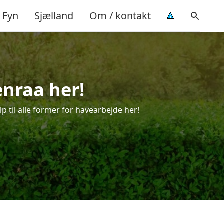
Fyn
Sjælland
Om / kontakt
enraa her!
p til alle former for havearbejde her!