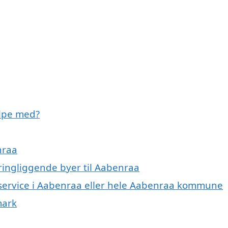
lpe med?
nraa
ringliggende byer til Aabenraa
eservice i Aabenraa eller hele Aabenraa kommune
mark