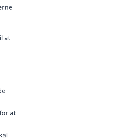
erne
l at
de
for at
kal