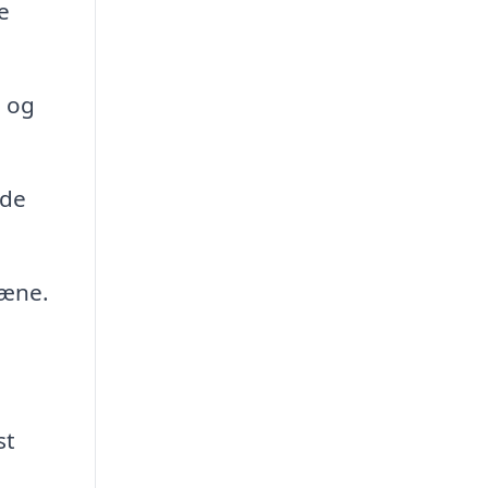
e
e og
ede
pæne.
st