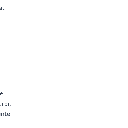
at
te
orer,
ente