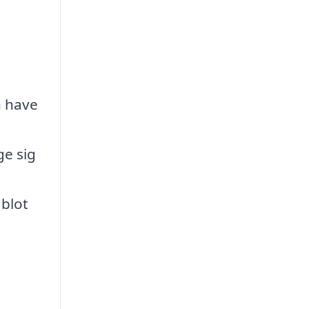
n have
ge sig
blot