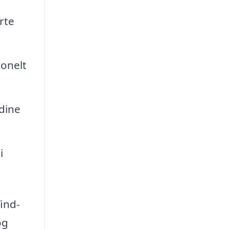
rte
ionelt
 dine
i
ind-
og