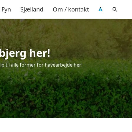
Fyn
Sjælland
Om / kontakt
bjerg her!
p til alle former for havearbejde her!