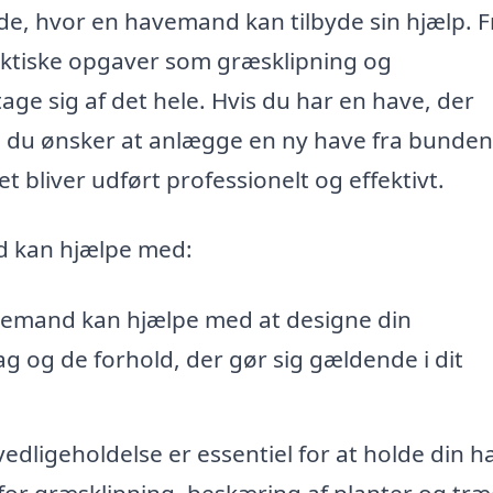
e, hvor en havemand kan tilbyde sin hjælp. F
raktiske opgaver som græsklipning og
e sig af det hele. Hvis du har en have, der
 du ønsker at anlægge en ny have fra bunden
t bliver udført professionelt og effektivt.
d kan hjælpe med:
emand kan hjælpe med at designe din
 og de forhold, der gør sig gældende i dit
dligeholdelse er essentiel for at holde din h
r græsklipning, beskæring af planter og træ