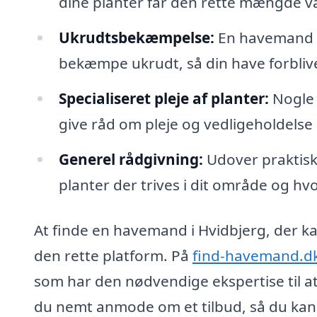
dine planter får den rette mængde van
Ukrudtsbekæmpelse:
En havemand ha
bekæmpe ukrudt, så din have forbliv
Specialiseret pleje af planter:
Nogle 
give råd om pleje og vedligeholdelse af
Generel rådgivning:
Udover praktisk
planter der trives i dit område og hv
At finde en havemand i Hvidbjerg, der 
den rette platform. På
find-havemand.d
som har den nødvendige ekspertise til at
du nemt anmode om et tilbud, så du kan 