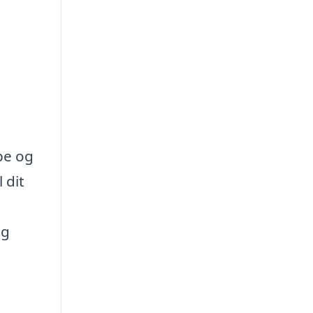
be og
 dit
og