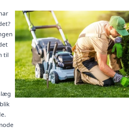
har
det?
ingen
det
 til
nlæg
blik
de.
nmode