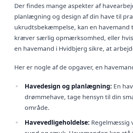
Der findes mange aspekter af havearbejd
planlægning og design af din have til p
ukrudtsbekæmpelse, kan en havemand tag
kræver særlig opmærksomhed, eller hvis
en havemand i Hvidbjerg sikre, at arbejde
Her er nogle af de opgaver, en haveman
Havedesign og planlægning:
En hav
drømmehave, tage hensyn til din smag
område.
Havevedligeholdelse:
Regelmæssig ve
sund og smuk. Havemanden kan stå fo