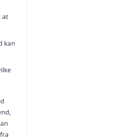
 at
d kan
ilke
ed
ænd,
kan
fra