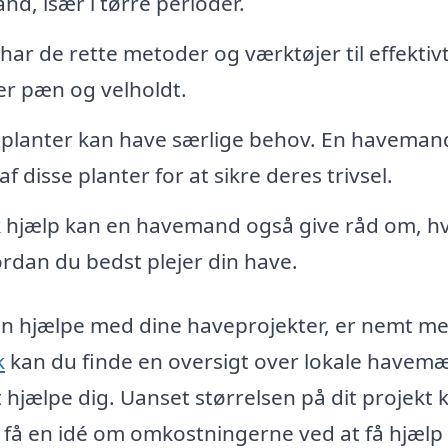
d, især i tørre perioder.
r de rette metoder og værktøjer til effektivt
er pæn og velholdt.
planter kan have særlige behov. En haveman
 disse planter for at sikre deres trivsel.
 hjælp kan en havemand også give råd om, hv
ordan du bedst plejer din have.
kan hjælpe med dine haveprojekter, er nemt m
k
kan du finde en oversigt over lokale havem
 hjælpe dig. Uanset størrelsen på dit projekt 
få en idé om omkostningerne ved at få hjælp 