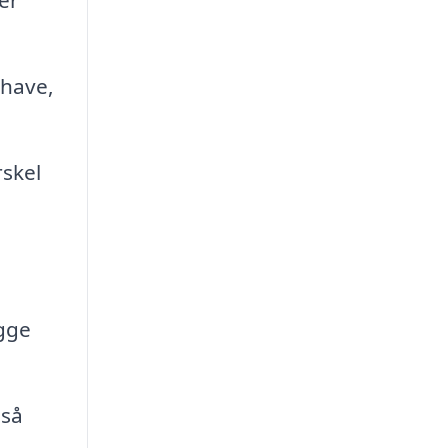
 have,
rskel
ægge
 så