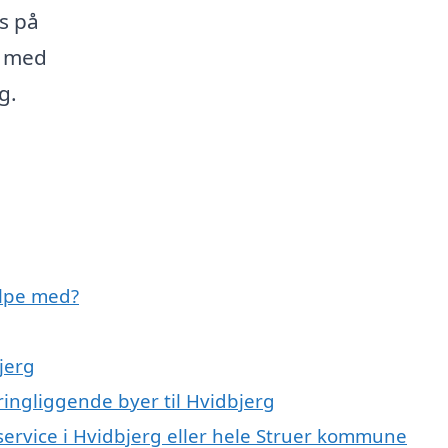
s på
g med
g.
lpe med?
jerg
ingliggende byer til Hvidbjerg
service i Hvidbjerg eller hele Struer kommune