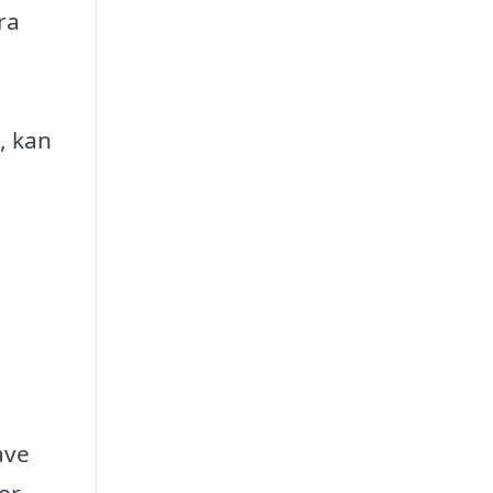
ra
, kan
ave
er