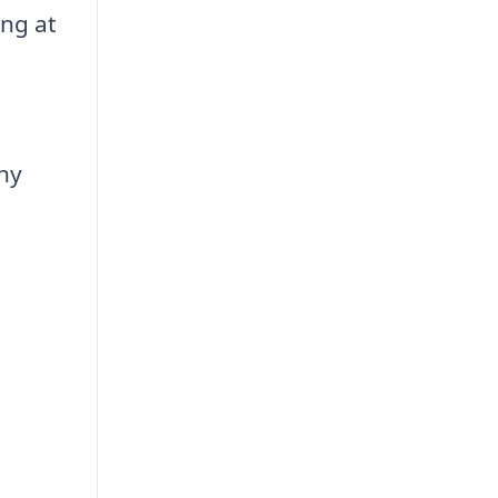
ing at
ny