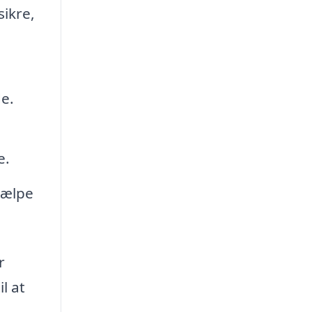
ikre,
e.
e.
jælpe
r
l at