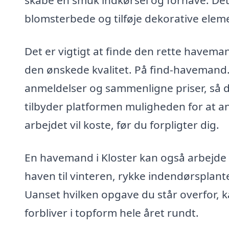
skabe en smuk indkørsel og forhave. Det 
blomsterbede og tilføje dekorative elem
Det er vigtigt at finde den rette haveman
den ønskede kvalitet. På find-havemand
anmeldelser og sammenligne priser, så 
tilbyder platformen muligheden for at a
arbejdet vil koste, før du forpligter dig.
En havemand i Kloster kan også arbejd
haven til vinteren, rykke indendørsplan
Uanset hvilken opgave du står overfor, 
forbliver i topform hele året rundt.