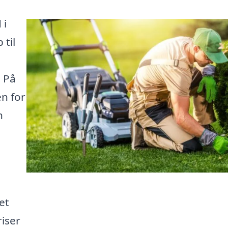
 i
 til
. På
n for
n
et
riser