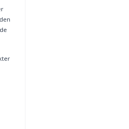
er
 den
nde
kter