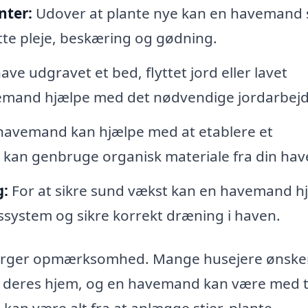
nter:
Udover at plante nye kan en havemand s
tte pleje, beskæring og gødning.
ve udgravet et bed, flyttet jord eller lavet
avemand hjælpe med det nødvendige jordarbejd
havemand kan hjælpe med at etablere et
kan genbruge organisk materiale fra din hav
g:
For at sikre sund vækst kan en havemand h
gssystem og sikre korrekt dræning i haven.
rspørger opmærksomhed. Mange husejere ønske
l deres hjem, og en havemand kan være med ti