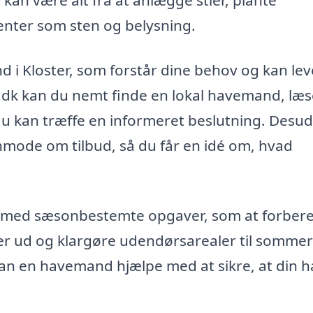
kan være alt fra at anlægge stier, plante
enter som sten og belysning.
d i Kloster, som forstår dine behov og kan le
.dk kan du nemt finde en lokal havemand, læs
du kan træffe en informeret beslutning. Desu
nmode om tilbud, så du får en idé om, hvad
e med sæsonbestemte opgaver, som at forber
ter ud og klargøre udendørsarealer til somme
kan en havemand hjælpe med at sikre, at din 