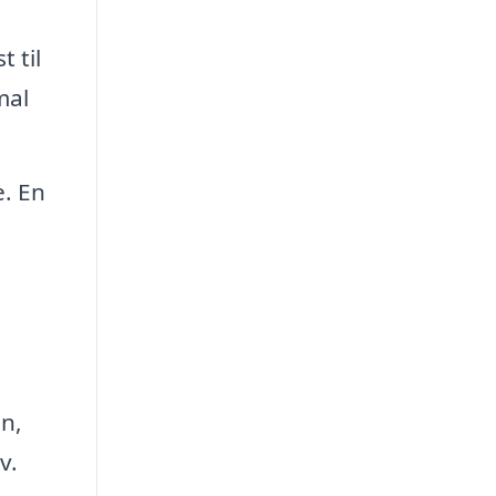
 til
mal
. En
n,
v.