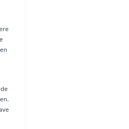
vere
e
den
ede
ren.
have