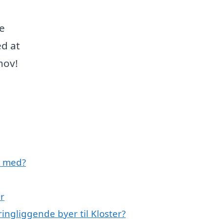
re
ed at
hov!
e med?
r
ngliggende byer til Kloster?