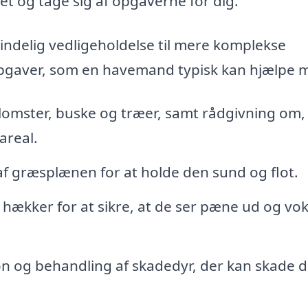
t og tage sig af opgaverne for dig.
ndelig vedligeholdelse til mere komplekse
 opgaver, som en havemand typisk kan hjælpe 
lomster, buske og træer, samt rådgivning om,
areal.
f græsplænen for at holde den sund og flot.
 hækker for at sikre, at de ser pæne ud og vo
on og behandling af skadedyr, der kan skade d