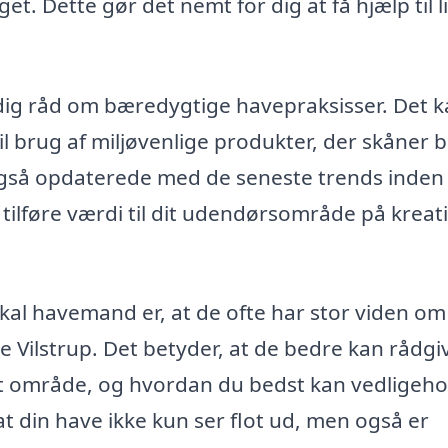
et. Dette gør det nemt for dig at få hjælp til l
ig råd om bæredygtige havepraksisser. Det k
il brug af miljøvenlige produkter, der skåner 
gså opdaterede med de seneste trends inden 
t tilføre værdi til dit udendørsområde på kreat
kal havemand er, at de ofte har stor viden om
re Vilstrup. Det betyder, at de bedre kan rådgi
 dit område, og hvordan du bedst kan vedligeh
t din have ikke kun ser flot ud, men også er