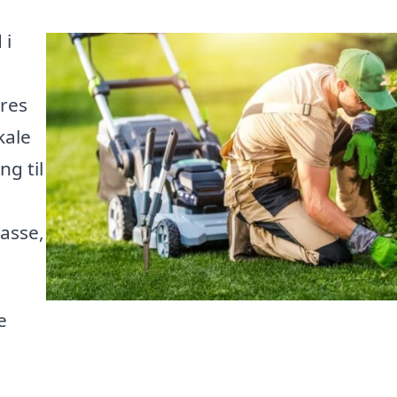
 i
ores
kale
ng til
asse,
e