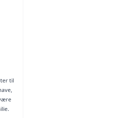
er til
have,
 være
lie.