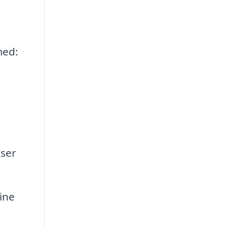
med:
kser
ine