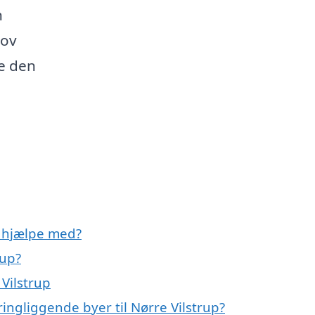
n
hov
de den
 hjælpe med?
rup?
Vilstrup
ngliggende byer til Nørre Vilstrup?