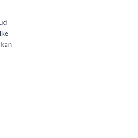
bud
lke
 kan