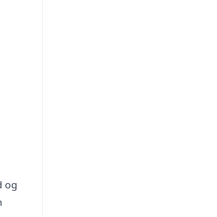
d og
n