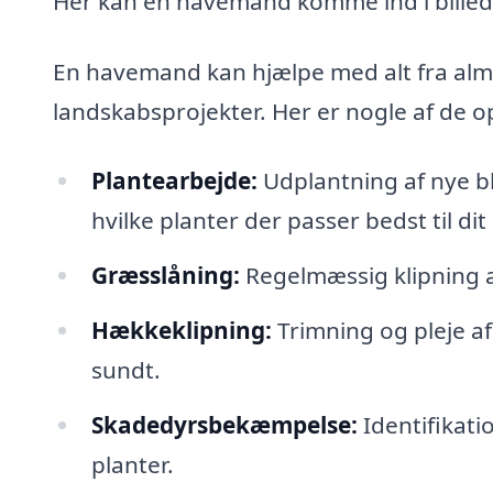
Her kan en havemand komme ind i billede
En havemand kan hjælpe med alt fra almi
landskabsprojekter. Her er nogle af de
Plantearbejde:
Udplantning af nye b
hvilke planter der passer bedst til dit 
Græsslåning:
Regelmæssig klipning a
Hækkeklipning:
Trimning og pleje af
sundt.
Skadedyrsbekæmpelse:
Identifikati
planter.