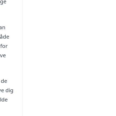
ige
an
både
for
ive
 de
ve dig
olde