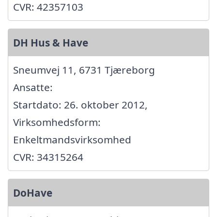
CVR: 42357103
DH Hus & Have
Sneumvej 11, 6731 Tjæreborg
Ansatte:
Startdato: 26. oktober 2012,
Virksomhedsform:
Enkeltmandsvirksomhed
CVR: 34315264
DoHave