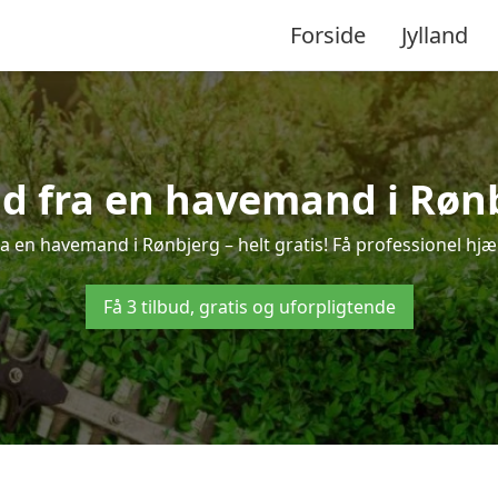
Forside
Jylland
ud fra en havemand i Røn
a en havemand i Rønbjerg – helt gratis! Få professionel hjæl
Få 3 tilbud, gratis og uforpligtende