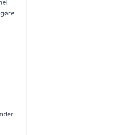
nel
 gøre
under