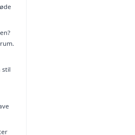
døde
ven?
erum.
stil
ave
ter