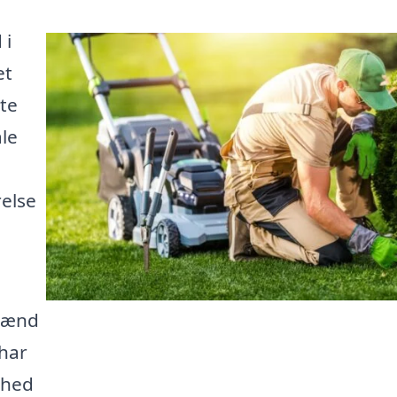
 i
et
tte
ale
relse
emænd
 har
ghed