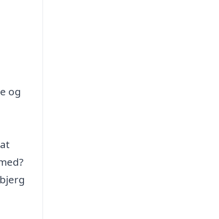
be og
 at
 med?
bjerg