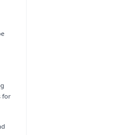
pe
og
 for
nd