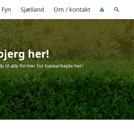
Fyn
Sjælland
Om / kontakt
bjerg her!
p til alle former for havearbejde her!