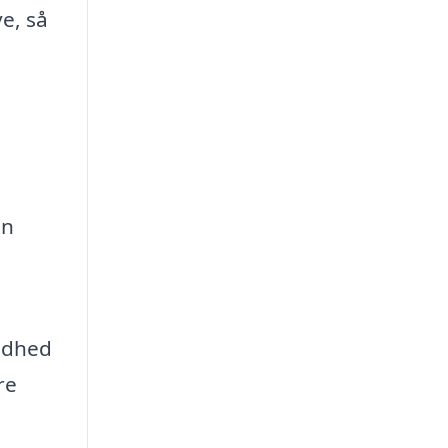
e, så
en
ndhed
re