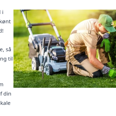
 i
skønt
d!
e, så
ng til
om
f din
okale