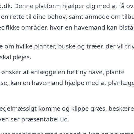
k. Denne platform hjælper dig med at få ov
en rette til dine behov, samt anmode om tilb
ecifikke områder, hvor en havemand kan bistå 
m hvilke planter, buske og træer, der vil tri
kal plejes.
ønsker at anlægge en helt ny have, plante
asse, kan en havemand hjælpe med at planlæg
egelmæssigt komme og klippe græs, beskære
ven ser præsentabel ud.
ever problemer med skadedyr, kan en havem