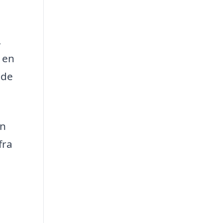
,
 en
 de
en
fra