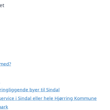
et
 med?
l
ingliggende byer til Sindal
service i Sindal eller hele Hjørring Kommune
mark