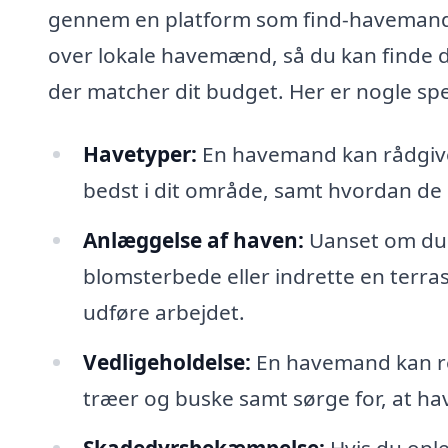
gennem en platform som find-havemand.d
over lokale havemænd, så du kan finde d
der matcher dit budget. Her er nogle sp
Havetyper:
En havemand kan rådgive o
bedst i dit område, samt hvordan de s
Anlæggelse af haven:
Uanset om du 
blomsterbede eller indrette en terr
udføre arbejdet.
Vedligeholdelse:
En havemand kan r
træer og buske samt sørge for, at ha
Skadedyrsbekæmpelse:
Hvis du opl