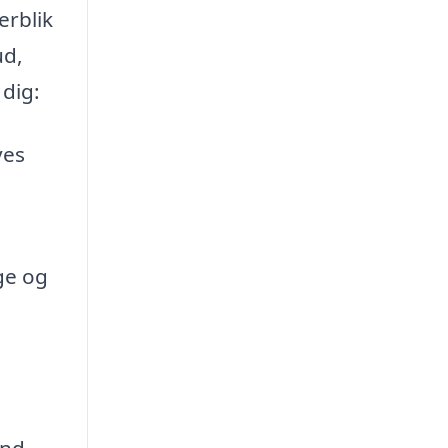
erblik
ud,
dig:
ves
ge og
and