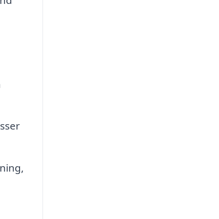
n
sser
ning,