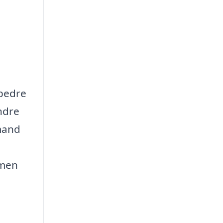
rbedre
ndre
mand
 men