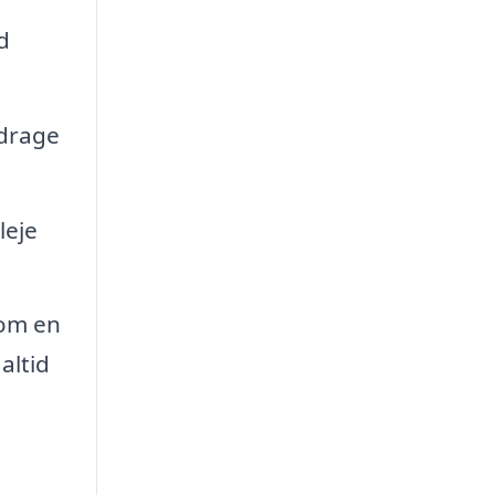
d
idrage
leje
som en
altid