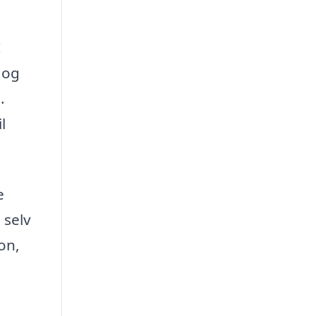
I
 og
.
l
e
 selv
on,