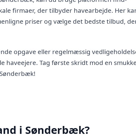
kale firmaer, der tilbyder havearbejde. Her ka
nligne priser og vælge det bedste tilbud, de
nde opgave eller regelmæssig vedligeholdels
lle haveejere. Tag første skridt mod en smukk
i Sønderbæk!
and i Sønderbæk?