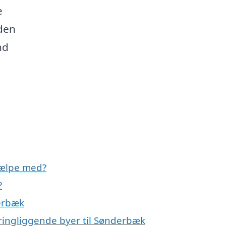
e
 den
nd
ælpe med?
?
erbæk
ringliggende byer til Sønderbæk