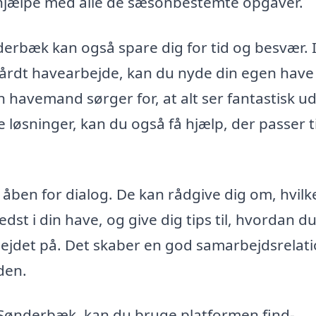
hjælpe med alle de sæsonbestemte opgaver.
erbæk kan også spare dig for tid og besvær. 
hårdt havearbejde, kan du nyde din egen have
 havemand sørger for, at alt ser fantastisk ud
øsninger, kan du også få hjælp, der passer ti
åben for dialog. De kan rådgive dig om, hvilk
dst i din have, og give dig tips til, hvordan du
ejdet på. Det skaber en god samarbejdsrelati
den.
i Sønderbæk, kan du bruge platformen find-