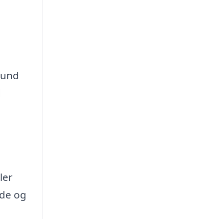
sund
d
ler
åde og