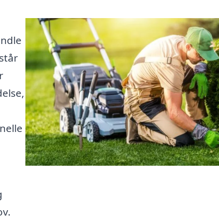
andle
står
r
delse,
nelle
g
ov.