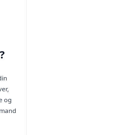
?
din
ver,
e og
vemand