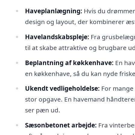
Haveplanlægning:
Hvis du drømmer
design og layout, der kombinerer æst
Havelandskabspleje:
Fra grusbelægn
til at skabe attraktive og brugbare
Beplantning af køkkenhave:
En hav
en køkkenhave, så du kan nyde frisk
Ukendt vedligeholdelse:
For mange k
stor opgave. En havemand håndterer
ser pæn ud.
Sæsonbetonet arbejde:
Fra vinterbes