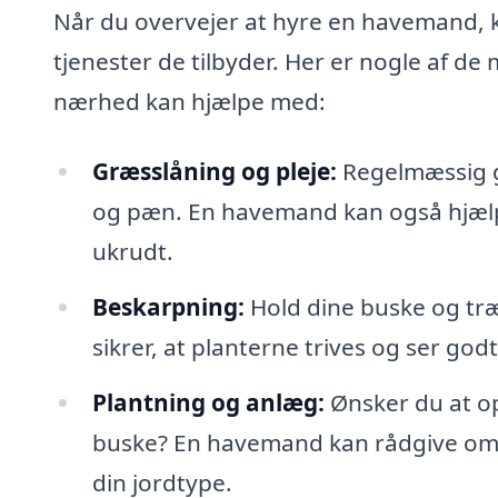
Når du overvejer at hyre en havemand, ka
tjenester de tilbyder. Her er nogle af d
nærhed kan hjælpe med:
Græsslåning og pleje:
Regelmæssig gr
og pæn. En havemand kan også hjælp
ukrudt.
Beskarpning:
Hold dine buske og træ
sikrer, at planterne trives og ser godt
Plantning og anlæg:
Ønsker du at op
buske? En havemand kan rådgive om, h
din jordtype.