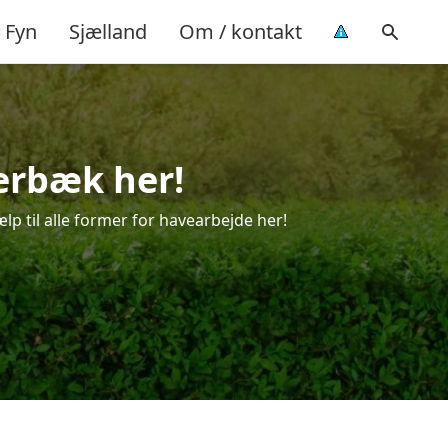
Fyn
Sjælland
Om / kontakt
erbæk her!
lp til alle former for havearbejde her!