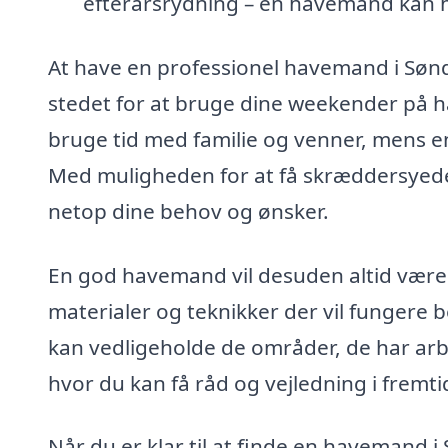
efterårsrydning – en havemand kan 
At have en professionel havemand i Sønd
stedet for at bruge dine weekender på 
bruge tid med familie og venner, mens en
Med muligheden for at få skræddersyede l
netop dine behov og ønsker.
En god havemand vil desuden altid være 
materialer og teknikker der vil fungere be
kan vedligeholde de områder, de har arb
hvor du kan få råd og vejledning i fremti
Når du er klar til at finde en havemand 