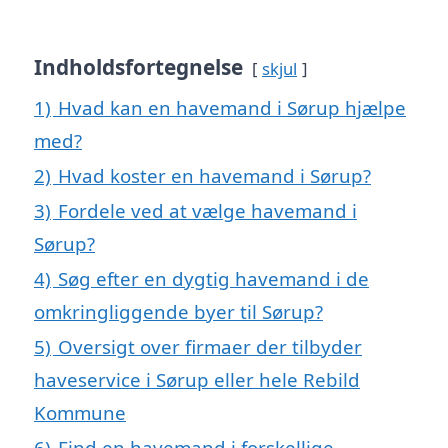
Indholdsfortegnelse
skjul
1)
Hvad kan en havemand i Sørup hjælpe
med?
2)
Hvad koster en havemand i Sørup?
3)
Fordele ved at vælge havemand i
Sørup?
4)
Søg efter en dygtig havemand i de
omkringliggende byer til Sørup?
5)
Oversigt over firmaer der tilbyder
haveservice i Sørup eller hele Rebild
Kommune
6)
Find en havemand i forskellige