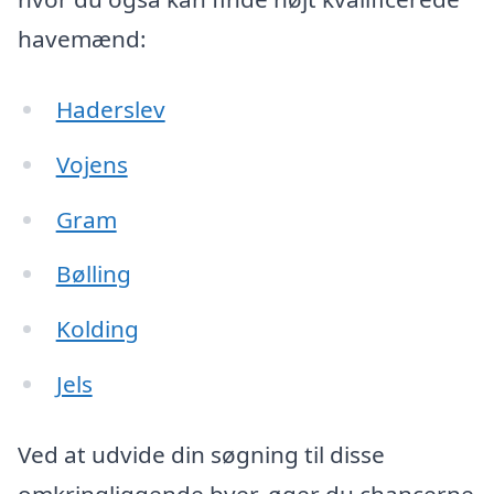
havemænd:
Haderslev
Vojens
Gram
Bølling
Kolding
Jels
Ved at udvide din søgning til disse
omkringliggende byer, øger du chancerne