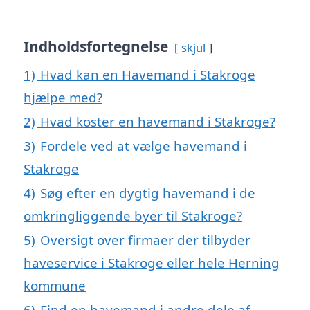
Indholdsfortegnelse
skjul
1)
Hvad kan en Havemand i Stakroge
hjælpe med?
2)
Hvad koster en havemand i Stakroge?
3)
Fordele ved at vælge havemand i
Stakroge
4)
Søg efter en dygtig havemand i de
omkringliggende byer til Stakroge?
5)
Oversigt over firmaer der tilbyder
haveservice i Stakroge eller hele Herning
kommune
6)
Find en havemand i andre dele af