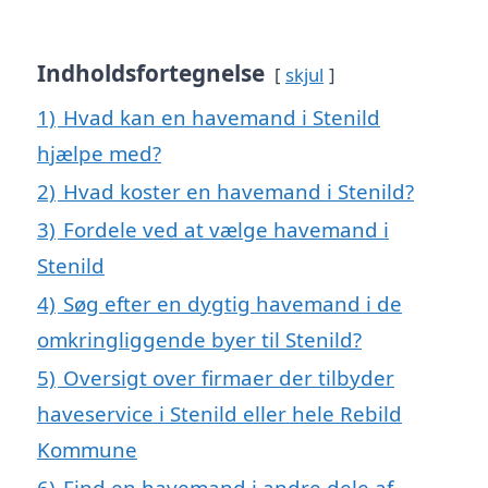
Indholdsfortegnelse
skjul
1)
Hvad kan en havemand i Stenild
hjælpe med?
2)
Hvad koster en havemand i Stenild?
3)
Fordele ved at vælge havemand i
Stenild
4)
Søg efter en dygtig havemand i de
omkringliggende byer til Stenild?
5)
Oversigt over firmaer der tilbyder
haveservice i Stenild eller hele Rebild
Kommune
6)
Find en havemand i andre dele af