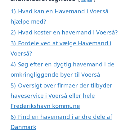
1)
Hvad kan en Havemand i Voerså
hjælpe med?
2)
Hvad koster en havemand i Voerså?
3)
Fordele ved at vælge Havemand i
Voerså?
4)
Søg efter en dygtig havemand i de
omkringliggende byer til Voerså
5)
Oversigt over firmaer der tilbyder
haveservice i Voerså eller hele
Frederikshavn kommune
6)
Find en havemand i andre dele af
Danmark