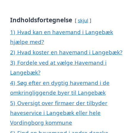
Indholdsfortegnelse
skjul
1)
Hvad kan en havemand i Langebæk
hjælpe med?
2)
Hvad koster en havemand i Langebæk?
3)
Fordele ved at vælge Havemand i
Langebæk?
4)
Søg efter en dygtig havemand i de
omkringliggende byer til Langebæk
5)
Oversigt over firmaer der tilbyder
haveservice i Langebæk eller hele
Vordingborg kommune
6)
Find en havemand i andre danske