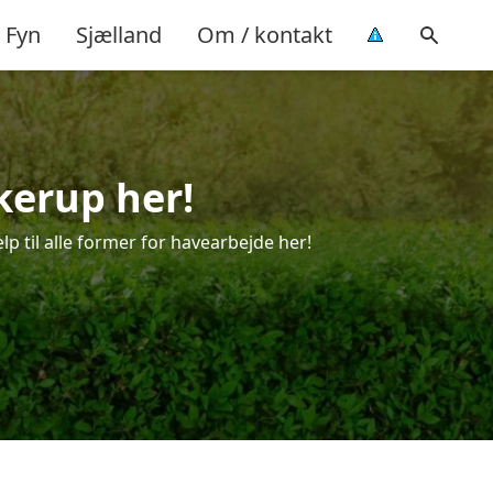
Fyn
Sjælland
Om / kontakt
kerup her!
p til alle former for havearbejde her!