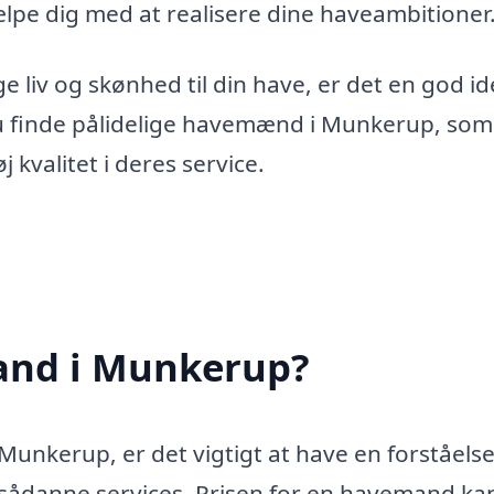
ælpe dig med at realisere dine haveambitioner
e liv og skønhed til din have, er det en god id
du finde pålidelige havemænd i Munkerup, som
 kvalitet i deres service.
and i Munkerup?
unkerup, er det vigtigt at have en forståelse
sådanne services. Prisen for en havemand ka