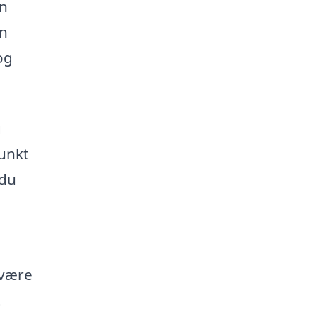
en
an
og
g
punkt
 du
 være
t