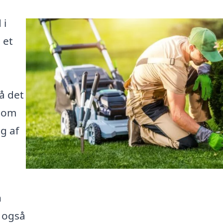
 i
 et
å det
 om
g af
n
 også