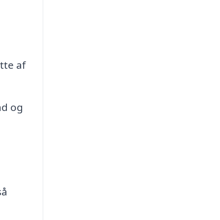
tte af
nd og
så