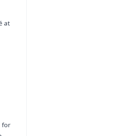
.
é at
 for
n