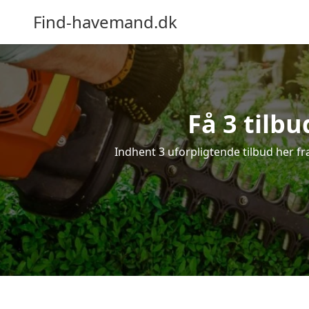
Find-havemand.dk
Få 3 tilb
Indhent 3 uforpligtende tilbud her fr