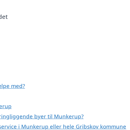
det
ælpe med?
kerup
ringliggende byer til Munkerup?
eservice i Munkerup eller hele Gribskov kommune