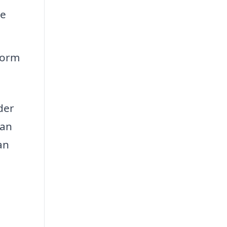
re
form
der
kan
an