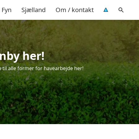
Fyn
Sjælland
Om / kontakt
nby her!
 til alle former for havearbejde her!