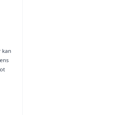
r kan
vens
lot