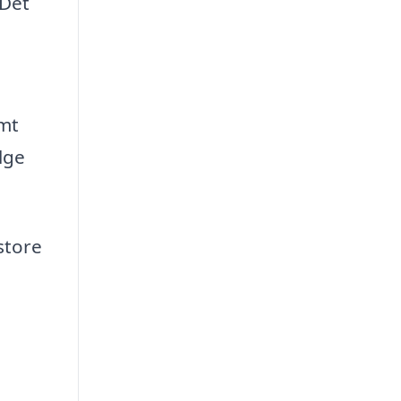
 Det
emt
lge
store