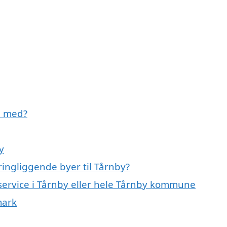
e med?
y
ingliggende byer til Tårnby?
eservice i Tårnby eller hele Tårnby kommune
mark