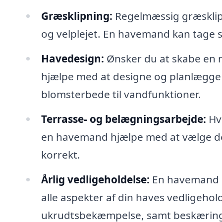
Græsklipning:
Regelmæssig græsklipn
og velplejet. En havemand kan tage si
Havedesign:
Ønsker du at skabe en n
hjælpe med at designe og planlægge e
blomsterbede til vandfunktioner.
Terrasse- og belægningsarbejde:
Hvi
en havemand hjælpe med at vælge de r
korrekt.
Årlig vedligeholdelse:
En havemand ka
alle aspekter af din haves vedligehol
ukrudtsbekæmpelse, samt beskæring 