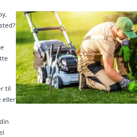
by,
isted?
ge
tte
 til
eller
 din
el