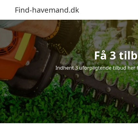
Find-havemand.dk
Få 3 ti
Indhent 3 uforpligtende tilbud her f