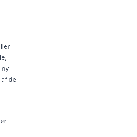
ller
de,
n ny
 af de
ver