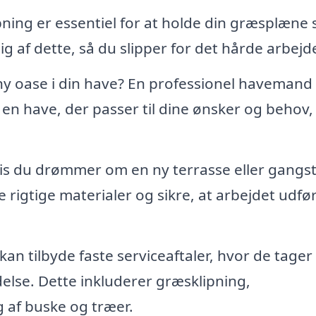
ing er essentiel for at holde din græsplæne
g af dette, så du slipper for det hårde arbejd
y oase i din have? En professionel havemand
n have, der passer til dine ønsker og behov, 
s du drømmer om en ny terrasse eller gangst
igtige materialer og sikre, at arbejdet udfø
n tilbyde faste serviceaftaler, hvor de tager 
delse. Dette inkluderer græsklipning,
af buske og træer.