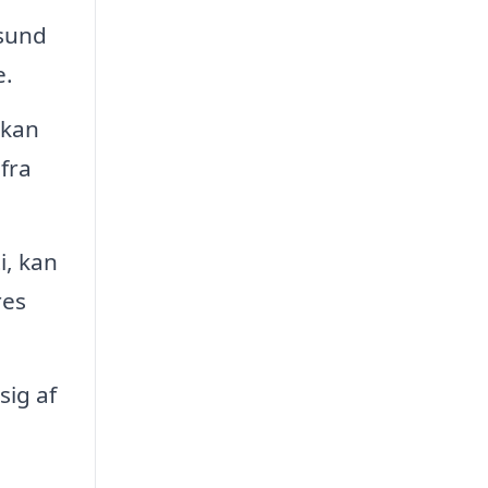
 sund
e.
 kan
fra
i, kan
res
sig af