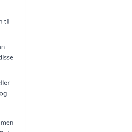
 til
an
disse
ller
 og
, men