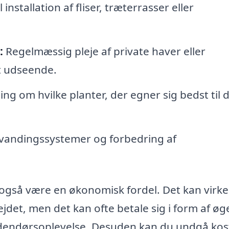
installation af fliser, træterrasser eller
:
Regelmæssig pleje af private haver eller
t udseende.
ng om hvilke planter, der egner sig bedst til d
f vandingssystemer og forbedring af
også være en økonomisk fordel. Det kan virk
jdet, men det kan ofte betale sig i form af øg
dendørsoplevelse. Desuden kan du undgå kos