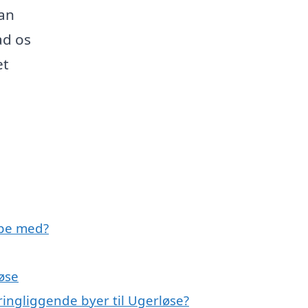
an
ad os
et
lpe med?
øse
ingliggende byer til Ugerløse?