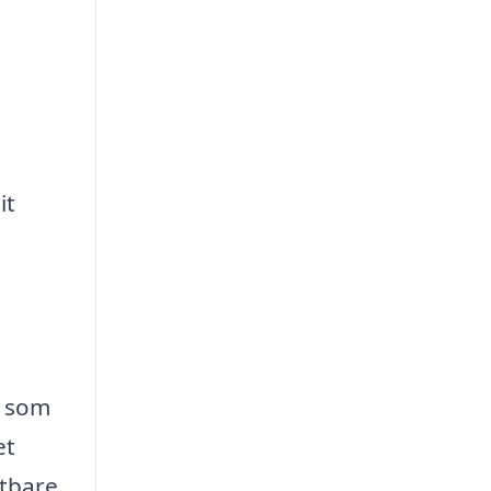
it
e som
et
tbare