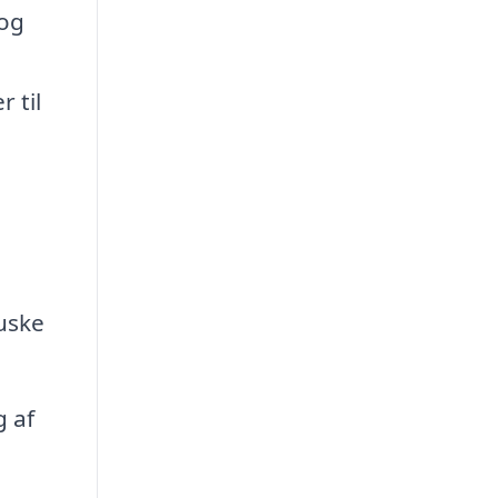
 og
 til
uske
 af