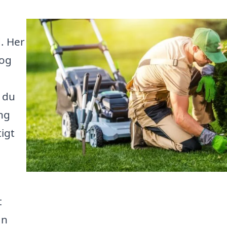
d. Her
 og
 du
ing
igt
t
an