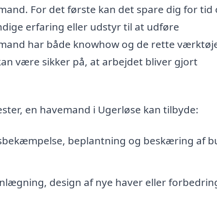
and. For det første kan det spare dig for tid
ige erfaring eller udstyr til at udføre
emand har både knowhow og de rette værktøjer
kan være sikker på, at arbejdet bliver gjort
ester, en havemand i Ugerløse kan tilbyde:
sbekæmpelse, beplantning og beskæring af b
ægning, design af nye haver eller forbedring