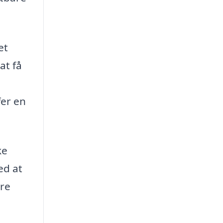
et
at få
fer en
ke
ed at
ere