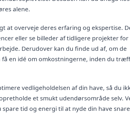
øres alene.
t at overveje deres erfaring og ekspertise. D
r eller se billeder af tidligere projekter for 
arbejde. Derudover kan du finde ud af, om de
an få en idé om omkostningerne, inden du træf
imere vedligeholdelsen af din have, så du ik
opretholde et smukt udendørsområde selv. V
 spare tid og energi til at nyde din have snar