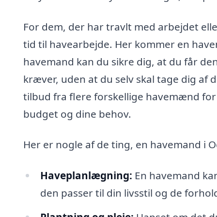
For dem, der har travlt med arbejdet elle
tid til havearbejde. Her kommer en havem
havemand kan du sikre dig, at du får de
kræver, uden at du selv skal tage dig af
tilbud fra flere forskellige havemænd for
budget og dine behov.
Her er nogle af de ting, en havemand i 
Haveplanlægning:
En havemand kan 
den passer til din livsstil og de forho
Plantning og pleje:
Uanset om det dre