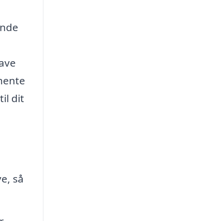
inde
have
dhente
il dit
e, så
r