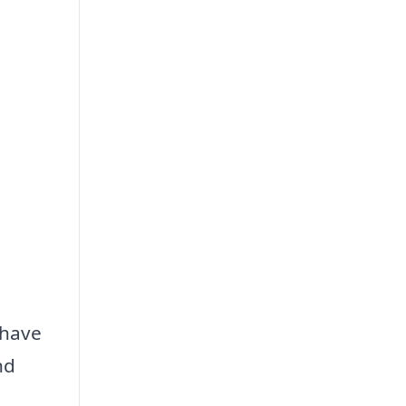
 have
nd