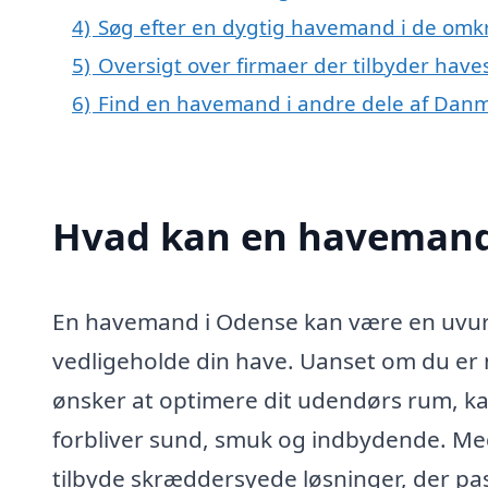
4)
Søg efter en dygtig havemand i de omk
5)
Oversigt over firmaer der tilbyder hav
6)
Find en havemand i andre dele af Dan
Hvad kan en havemand
En havemand i Odense kan være en uvurde
vedligeholde din have. Uanset om du er n
ønsker at optimere dit udendørs rum, ka
forbliver sund, smuk og indbydende. Me
tilbyde skræddersyede løsninger, der pas