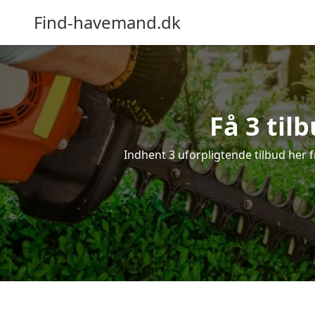
Find-havemand.dk
Få 3 til
Indhent 3 uforpligtende tilbud her f