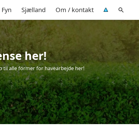
Fyn
Sjælland
Om / kontakt
ense her!
 til alle former for havearbejde her!