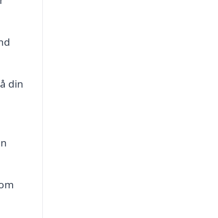
nd
å din
en
som