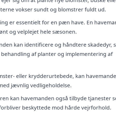
terne vokser sundt og blomstrer fuldt ud.
ng er essentielt for en pæn have. En havema
rønt og velplejet hele sæsonen.
en kan identificere og håndtere skadedyr, s
r behandling af planter og implementering af
mster- eller krydderurtebede, kan havemand
med jævnlig vedligeholdelse.
ren kan havemanden også tilbyde tjanester 
 forbliver beskyttede mod hårde vejrforhold.