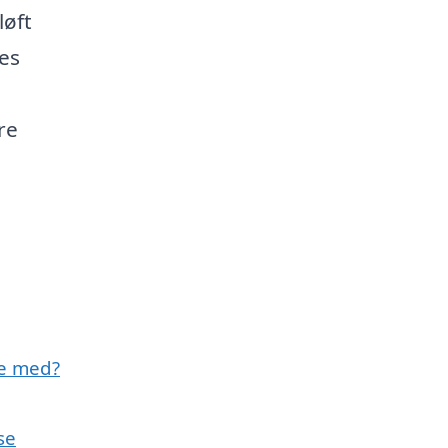
løft
es
re
e med?
se