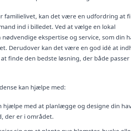
r familielivet, kan det være en udfordring at f
and ind i billedet. Ved at vælge en lokal
n nødvendige ekspertise og service, som din 
 det. Derudover kan det være en god idé at in
 at finde den bedste løsning, der både passer t
Odense kan hjælpe med:
hjælpe med at planlægge og designe din hav
ld, der er i området.
jer sig om at plante nye blomster, buske elle