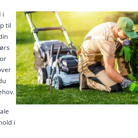
 i
 til
din
ørs
for
over
du
behov.
kale
old i