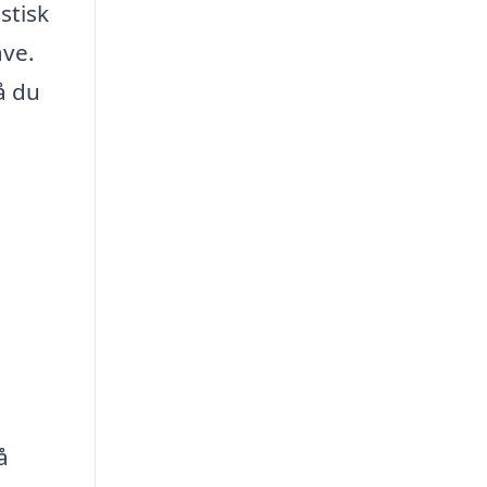
stisk
ave.
å du
å