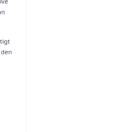
ive
an
tigt
e den