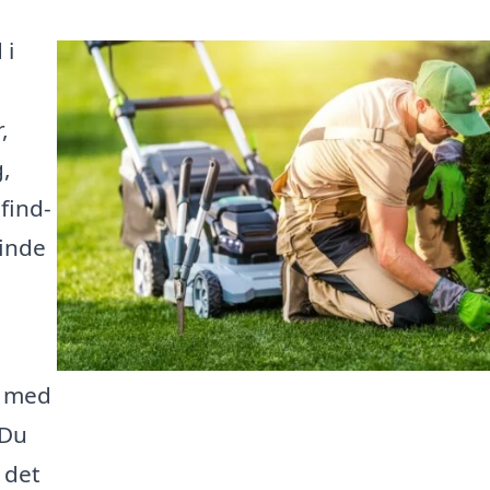
 i
,
,
find-
finde
e med
 Du
 det