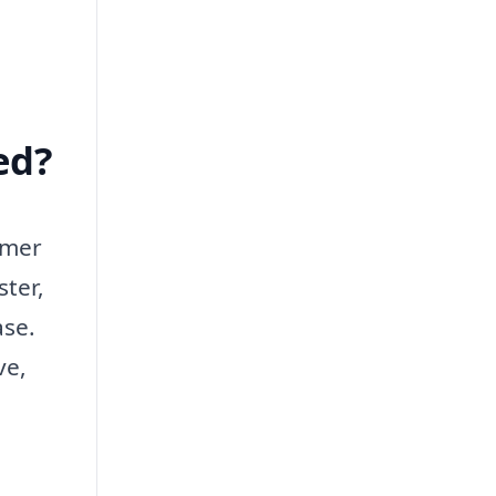
ed?
mmer
ster,
ase.
ve,