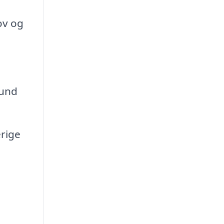
ov og
sund
rige