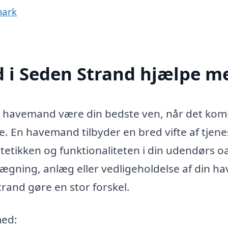
mark
 i Seden Strand hjælpe m
ig havemand være din bedste ven, når det ko
e. En havemand tilbyder en bred vifte af tjene
etikken og funktionaliteten i din udendørs o
lægning, anlæg eller vedligeholdelse af din ha
rand gøre en stor forskel.
med: