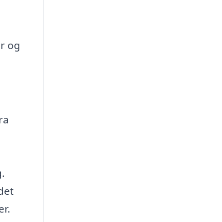
er og
ra
.
det
er.