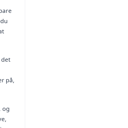
spare
 du
at
 det
er på,
, og
ve,