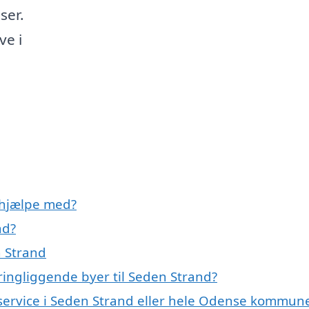
ser.
ve i
 hjælpe med?
nd?
 Strand
ingliggende byer til Seden Strand?
eservice i Seden Strand eller hele Odense kommun