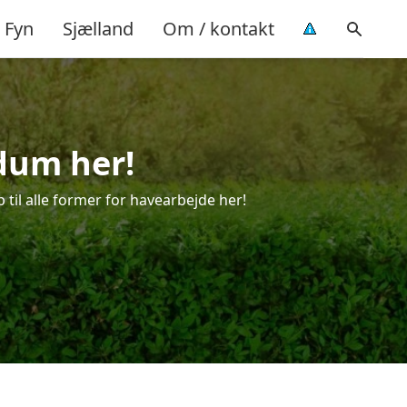
Fyn
Sjælland
Om / kontakt
dum her!
 til alle former for havearbejde her!