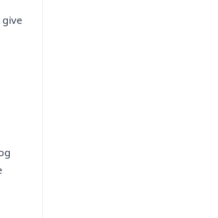
 give
 og
e