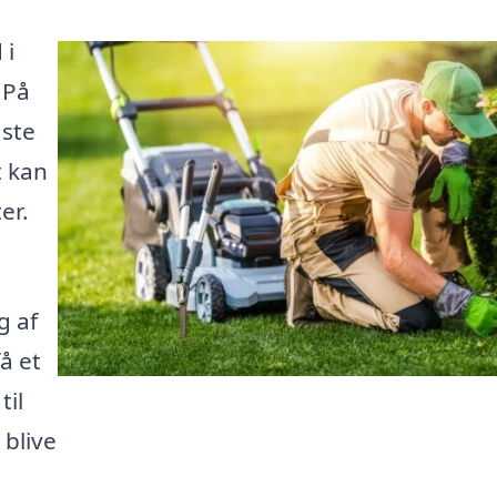
 i
 På
dste
t kan
er.
g af
å et
til
blive