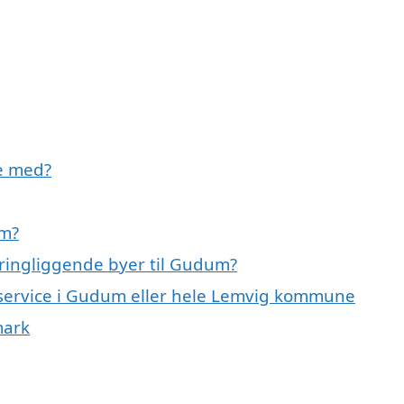
e med?
um?
ringliggende byer til Gudum?
eservice i Gudum eller hele Lemvig kommune
mark