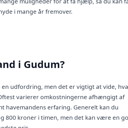
ange muligheder for at få hjælp, så du kan f
nyde i mange år fremover.
and i Gudum?
n udfordring, men det er vigtigt at vide, hv
 Oftest varierer omkostningerne afhængigt af
amt havemandens erfaring. Generelt kan du
og 800 kroner i timen, men det kan være en g
bedste pris.