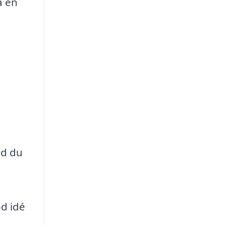
å en
ad du
od idé