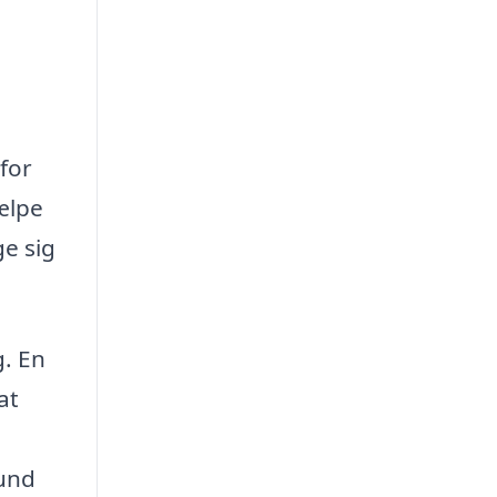
for
jælpe
e sig
g. En
at
sund