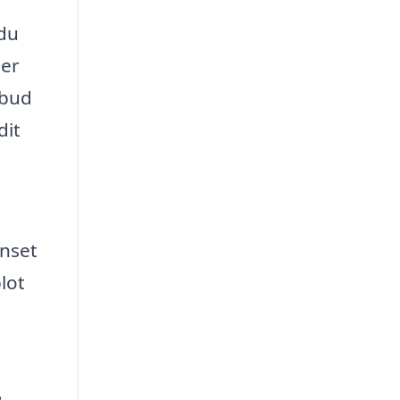
 du
der
lbud
dit
anset
lot