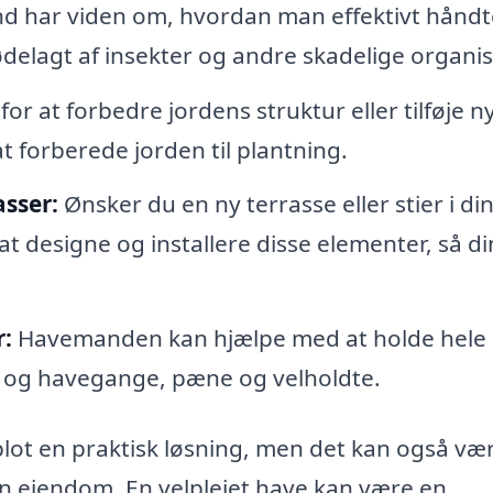
 har viden om, hvordan man effektivt håndt
 ødelagt af insekter og andre skadelige organi
r at forbedre jordens struktur eller tilføje n
forberede jorden til plantning.
asser:
Ønsker du en ny terrasse eller stier i di
designe og installere disse elementer, så di
r:
Havemanden kan hjælpe med at holde hele 
r og havegange, pæne og velholdte.
blot en praktisk løsning, men det kan også væ
in ejendom. En velplejet have kan være en