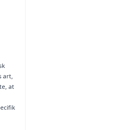
sk
 art,
te, at
ecifik