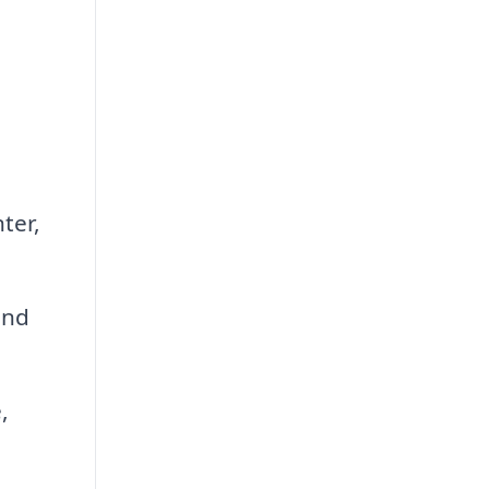
ter,
und
,