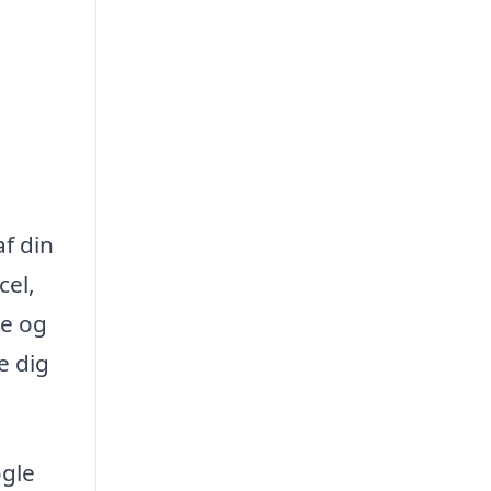
f din
cel,
re og
e dig
gle