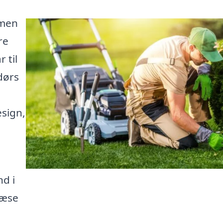
 men
re
 til
dørs
esign,
d i
læse