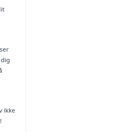
it
ser
 dig
å
v ikke
!