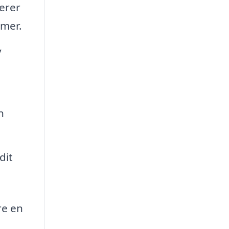
erer
smer.
y
n
n
dit
re en