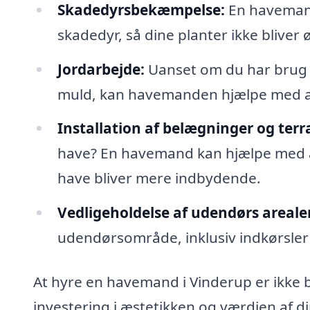
Skadedyrsbekæmpelse:
En havemand
skadedyr, så dine planter ikke bliver
Jordarbejde:
Uanset om du har brug fo
muld, kan havemanden hjælpe med at 
Installation af belægninger og terr
have? En havemand kan hjælpe med at 
have bliver mere indbydende.
Vedligeholdelse af udendørs areale
udendørsområde, inklusiv indkørsle
At hyre en havemand i Vinderup er ikke 
investering i æstetikken og værdien af d