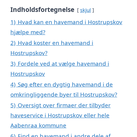
Indholdsfortegnelse
skjul
1)
Hvad kan en havemand i Hostrupskov
hjælpe med?
2)
Hvad koster en havemand i
Hostrupskov?
3)
Fordele ved at vælge havemand i
Hostrupskov
4)
Søg efter en dygtig havemand i de
omkringliggende byer til Hostrupskov?
5)
Oversigt over firmaer der tilbyder
haveservice i Hostrupskov eller hele
Aabenraa kommune
6)
Find en havemand i andre dele af