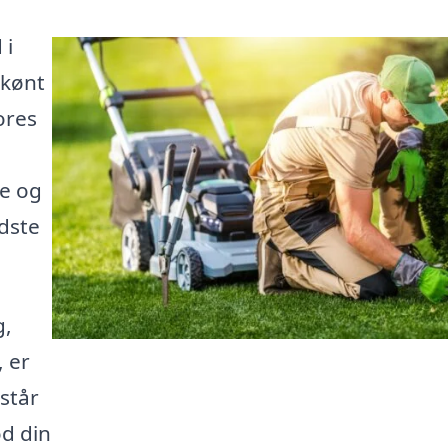
 i
skønt
ores
de og
dste
g,
 er
står
od din