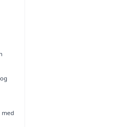
n
 og
e med