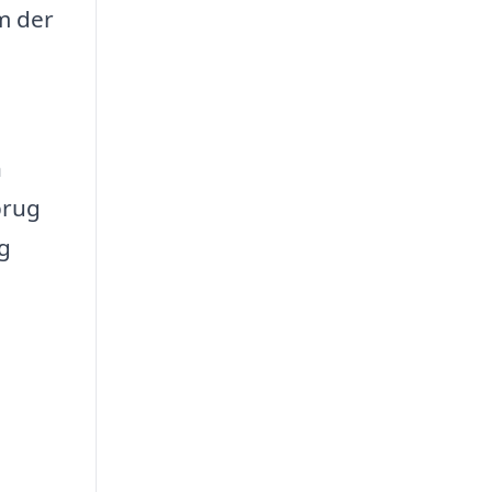
m der
n
brug
og