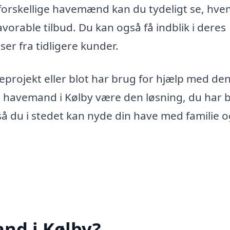
e forskellige havemænd kan du tydeligt se, hve
vorable tilbud. Du kan også få indblik i deres
er fra tidligere kunder.
eprojekt eller blot har brug for hjælp med de
n havemand i Kølby være den løsning, du har 
, så du i stedet kan nyde din have med familie 
nd i Kølby?