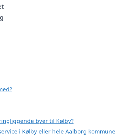
et
og
 med?
ingliggende byer til Kølby?
service i Kølby eller hele Aalborg kommune