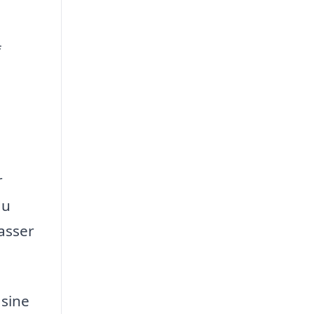
f
r
du
asser
 sine