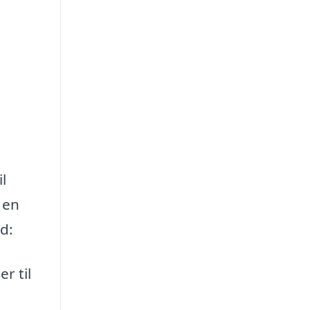
l
 en
d:
r til