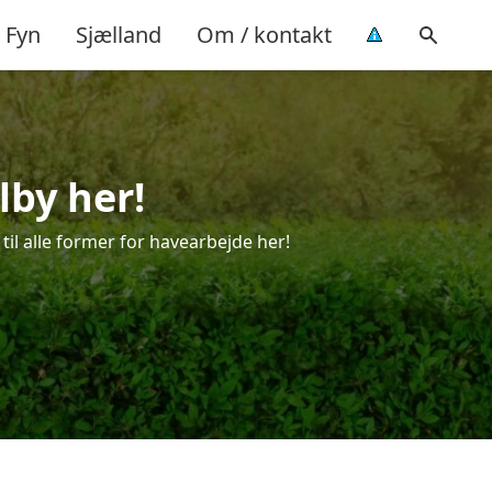
Fyn
Sjælland
Om / kontakt
lby her!
til alle former for havearbejde her!