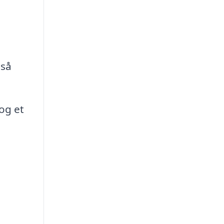
 så
og et