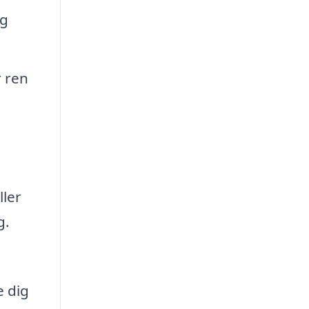
og
r ren
ller
g.
e dig