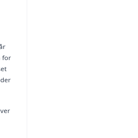
år
 for
set
 der
hver