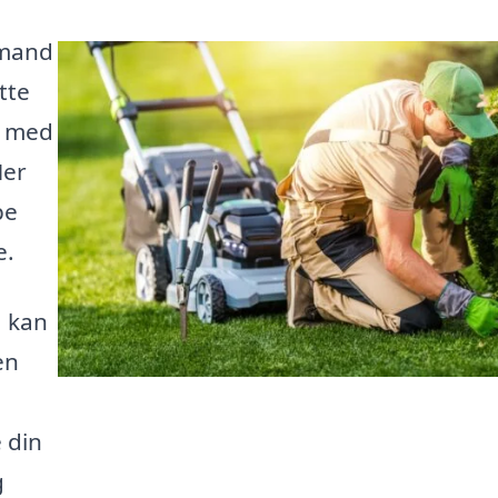
emand
tte
n med
Her
pe
e.
, kan
en
 din
g