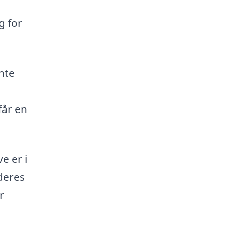
g for
nte
får en
e er i
deres
r