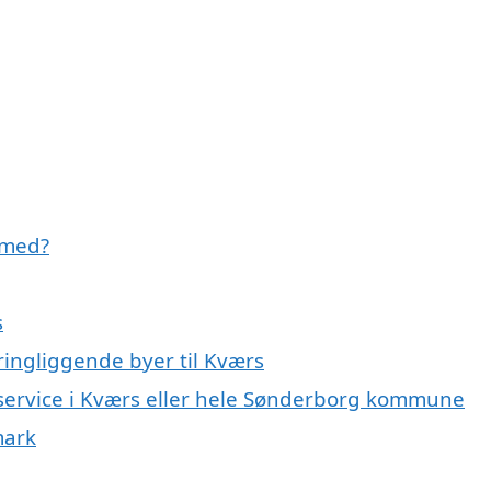
 med?
s
ingliggende byer til Kværs
eservice i Kværs eller hele Sønderborg kommune
mark