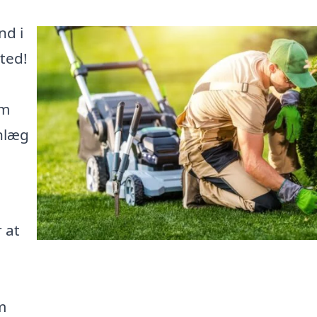
nd i
ted!
om
anlæg
 at
m