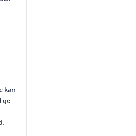
ne kan
lige
d.