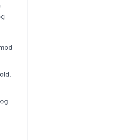
n
og
 mod
old,
 og