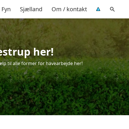
Fyn
Sjælland
Om / kontakt
estrup her!
lp til alle former for havearbejde her!