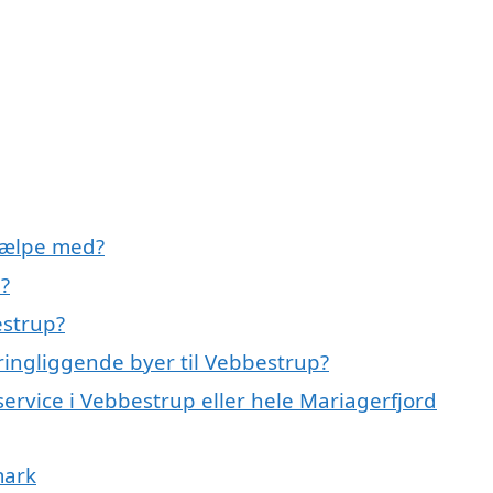
jælpe med?
?
estrup?
ingliggende byer til Vebbestrup?
service i Vebbestrup eller hele Mariagerfjord
mark