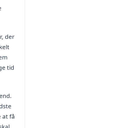
e
r, der
kelt
nem
ge tid
mænd.
dste
 at få
skal