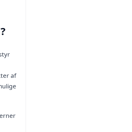
?
styr
ter af
mulige
jerner