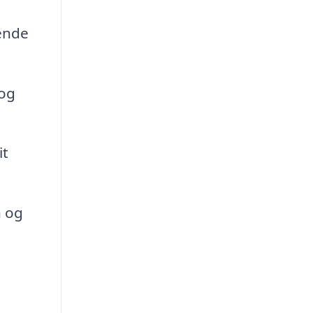
rende
 og
it
n og