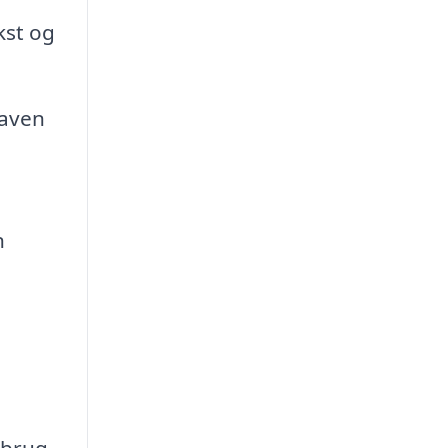
kst og
haven
n
 brug.