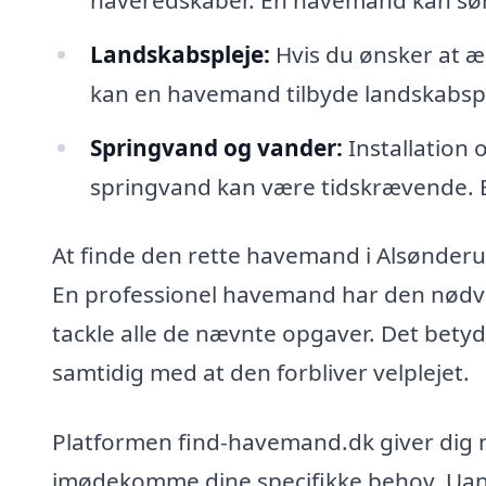
Landskabspleje:
Hvis du ønsker at æn
kan en havemand tilbyde landskabspl
Springvand og vander:
Installation
springvand kan være tidskrævende. 
At finde den rette havemand i Alsønderup
En professionel havemand har den nødvend
tackle alle de nævnte opgaver. Det betyde
samtidig med at den forbliver velplejet.
Platformen find-havemand.dk giver dig 
imødekomme dine specifikke behov. Uanse