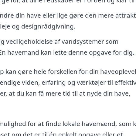
dre din have eller lige gøre den mere attrakt
eje og designrådgivning.
 og vedligeholdelse af vandsystemer som
En havemand kan lette denne opgave for dig.
 kan gøre hele forskellen for din haveoplevel
ige viden, erfaring og værktøjer til effektiv
r, at du kan få mere tid til at nyde din have,
mulighed for at finde lokale havemænd, som 
t om det er til én enkelt opgave eller et