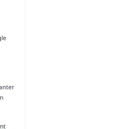
gle
g
anter
en
ømt