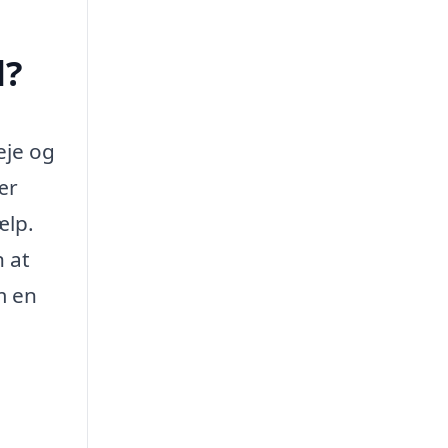
d?
eje og
ær
ælp.
 at
m en