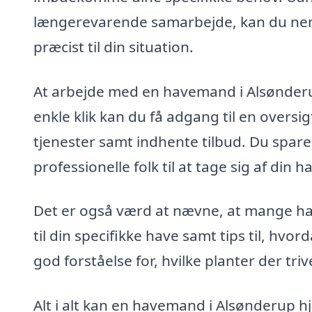
længerevarende samarbejde, kan du nemt 
præcist til din situation.
At arbejde med en havemand i Alsønderu
enkle klik kan du få adgang til en oversi
tjenester samt indhente tilbud. Du sparer 
professionelle folk til at tage sig af din h
Det er også værd at nævne, at mange h
til din specifikke have samt tips til, hvo
god forståelse for, hvilke planter der tri
Alt i alt kan en havemand i Alsønderup h