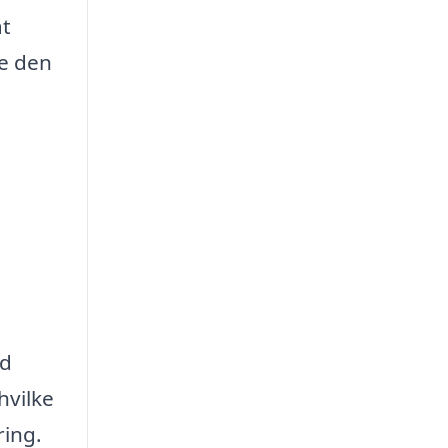
at
de den
ad
hvilke
ring.