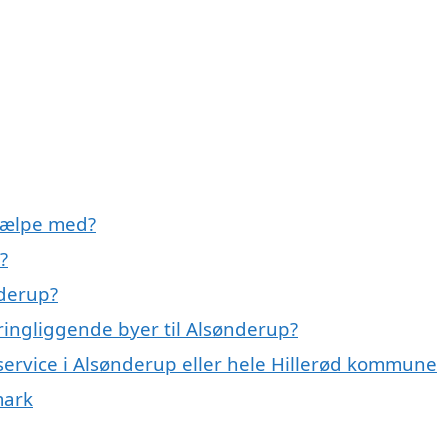
jælpe med?
?
derup?
ingliggende byer til Alsønderup?
service i Alsønderup eller hele Hillerød kommune
mark