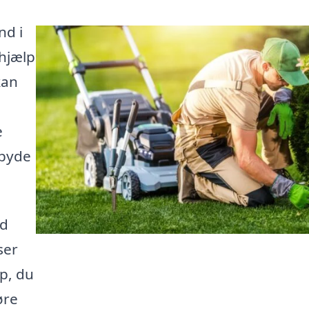
nd i
hjælp
kan
e
lbyde
ud
ser
lp, du
øre