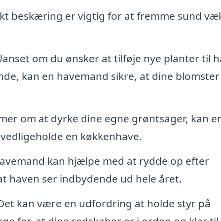
t beskæring er vigtig for at fremme sund væ
anset om du ønsker at tilføje nye planter til 
erende, kan en havemand sikre, at dine blomster
er om at dyrke dine egne grøntsager, kan e
vedligeholde en køkkenhave.
avemand kan hjælpe med at rydde op efter
 at haven ser indbydende ud hele året.
et kan være en udfordring at holde styr på
for, at dine redskaber er i orden og klar til