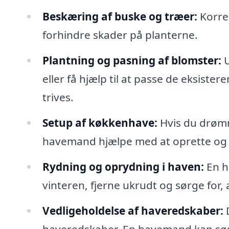
Beskæring af buske og træer:
Korrek
forhindre skader på planterne.
Plantning og pasning af blomster:
U
eller få hjælp til at passe de eksist
trives.
Setup af køkkenhave:
Hvis du drømm
havemand hjælpe med at oprette og 
Rydning og oprydning i haven:
En h
vinteren, fjerne ukrudt og sørge for,
Vedligeholdelse af haveredskaber:
D
haveredskaber. En havemand kan sørge 