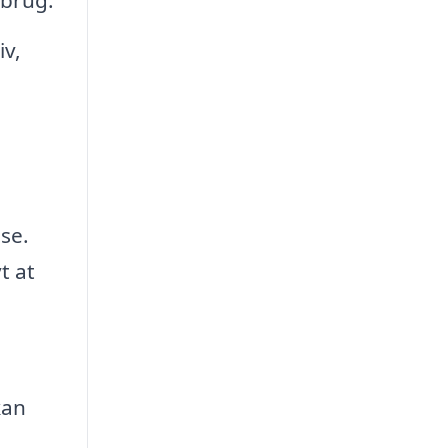
iv,
se.
t at
kan