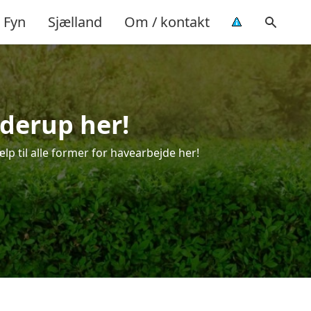
Fyn
Sjælland
Om / kontakt
nderup her!
lp til alle former for havearbejde her!