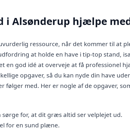
 i Alsønderup hjælpe me
urderlig ressource, når det kommer til at pl
dfordring at holde en have i tip-top stand, is
et en god idé at overveje at få professionel hj
ellige opgaver, så du kan nyde din have uden
der følger med. Her er nogle af de opgaver, so
rge for, at dit græs altid ser velplejet ud.
el for en sund plæne.