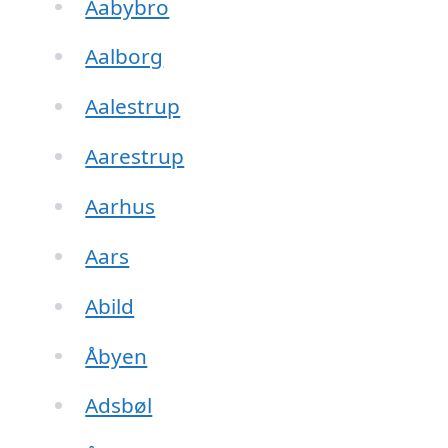
Aabybro
Aalborg
Aalestrup
Aarestrup
Aarhus
Aars
Abild
Åbyen
Adsbøl