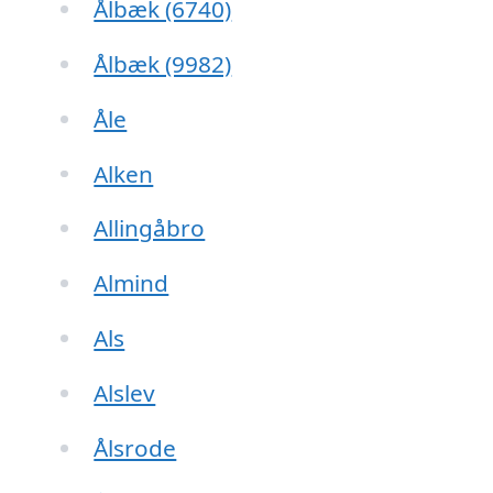
Ålbæk (6740)
Ålbæk (9982)
Åle
Alken
Allingåbro
Almind
Als
Alslev
Ålsrode