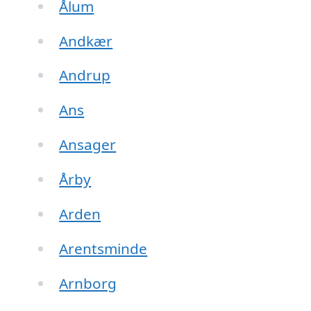
Ålum
Andkær
Andrup
Ans
Ansager
Årby
Arden
Arentsminde
Arnborg