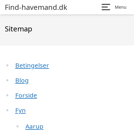
Find-havemand.dk
Menu
Sitemap
Betingelser
Blog
Forside
Fyn
Aarup