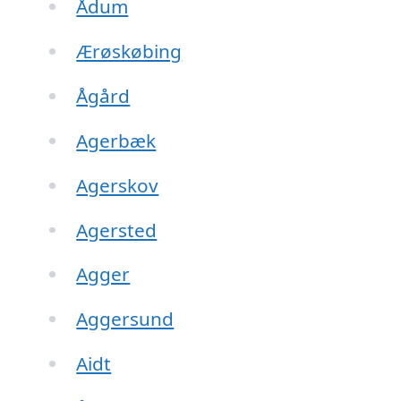
Ådum
Ærøskøbing
Ågård
Agerbæk
Agerskov
Agersted
Agger
Aggersund
Aidt