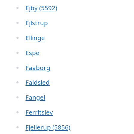
Ejby (5592)
Ejlstrup
Ellinge
Espe
Faaborg
Faldsled
Fangel
Ferritslev
Fjellerup (5856)