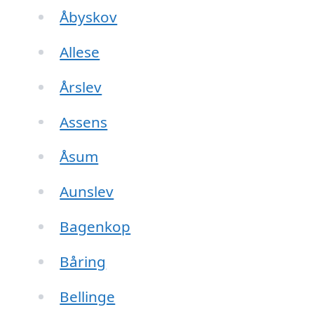
Åbyskov
Allese
Årslev
Assens
Åsum
Aunslev
Bagenkop
Båring
Bellinge