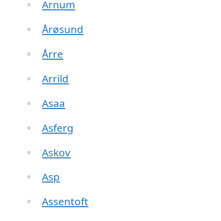
Arnum
Årøsund
Årre
Arrild
Asaa
Asferg
Askov
Asp
Assentoft